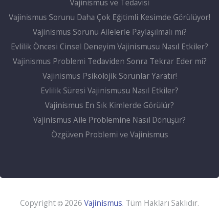
Vajinismus ve Tedavisi
Vajinismus Sorunu Daha Çok Eğitimli Kesimde Görülüyor!
Vajinismus Sorunu Ailelerle Paylaşılmalı mı?
Evlilik Öncesi Cinsel Deneyim Vajinismusu Nasıl Etkiler?
Vajinismus Problemi Tedaviden Sonra Tekrar Eder mi?
Vajinismus Psikolojik Sorunlar Yaratır!
Evlilik Süresi Vajinismusu Nasıl Etkiler?
Vajinismus En Sık Kimlerde Görülür?
Vajinismus Aile Problemine Nasıl Dönüşür?
Özgüven Problemi ve Vajinismus
Copyright
2026
Vajinismus.
Tüm Hakları Saklıdır.