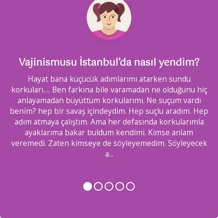
m?
Vajinismusu İstanbul’da nasıl yendim?
Hayat bana küçücük adımlarımı atarken sundu
u
korkuları…. Ben farkına bile varamadan ne olduğunu hiç
ayı
anlayamadan büyüttüm korkularımı. Ne suçum vardı
E
benim? hep bir savaş içindeydim. Hep suçlu aradım. Hep
ir
adım atmaya çalıştım. Ama her defasında korkularımla
ayaklarıma bakar buldum kendimi. Kimse anlam
v
veremedi. Zaten kimseye de söyleyemedim. Söyleyecek
k
a
...