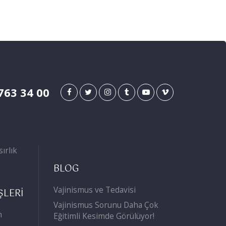
763 34 00
ırlık
BLOG
Vajinismus ve Tedavisi
ŞLERİ
Vajinismus Sorunu Daha Çok
n
Eğitimli Kesimde Görülüyor!