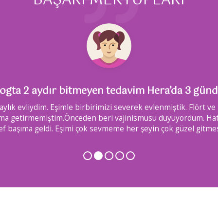
BAŞARI MEKTUPLARI
ogta 2 aydır bitmeyen tedavim Hera’da 3 günde
ylık evliydim. Eşimle birbirimizi severek evlenmiştik. Flört ve
aklıma getirmemiştim.Önceden beri vajinismusu duyuyordum. H
f başıma geldi. Eşimi çok sevmeme her şeyin çok güzel gitme