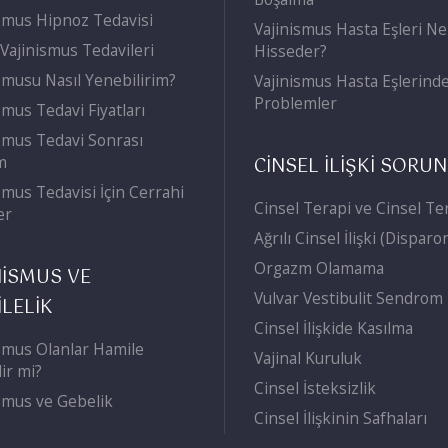
smus Hipnoz Tedavisi
Vajinismus Hasta Eşleri Ne
 Vajinismus Tedavileri
Hisseder?
smusu Nasıl Yenebilirim?
Vajinismus Hasta Eşlerind
Problemler
smus Tedavi Fiyatları
smus Tedavi Sonrası
m
CİNSEL İLİŞKİ SORU
smus Tedavisi İçin Cerrahi
Cinsel Terapi ve Cinsel Te
er
Ağrılı Cinsel İlişki (Disparo
Orgazm Olamama
NİSMUS VE
Vulvar Vestibulit Sendrom
LELİK
Cinsel İlişkide Kasılma
smus Olanlar Hamile
Vajinal Kuruluk
lir mi?
Cinsel İsteksizlik
smus ve Gebelik
Cinsel İlişkinin Safhaları