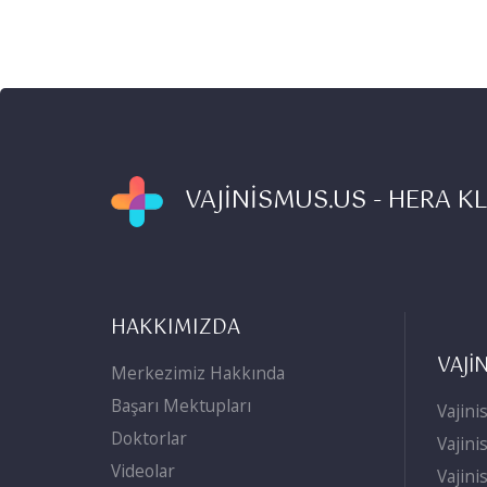
VAJİNİSMUS.US - HERA KL
HAKKIMIZDA
VAJİ
Merkezimiz Hakkında
Başarı Mektupları
Vajini
Doktorlar
Vajini
Videolar
Vajin