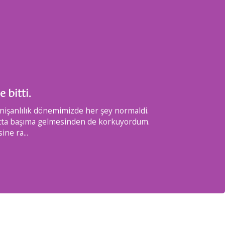
 bitti.
 nişanlılık dönemimizde her şey normaldi.
Hocam te
atta başıma gelmesinden de korkuyordum.
Süleyma
sine ra
...