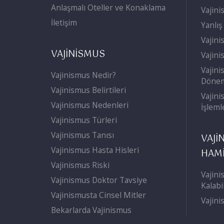
Anlaşmalı Oteller ve Konaklama
Vajini
İletişim
Yanlış
Vajini
VAJİNİSMUS
Vajini
Vajini
Vajinismus Nedir?
Döne
Vajinismus Belirtileri
Vajini
Vajinismus Nedenleri
İşleml
Vajinismus Türleri
Vajinismus Tanısı
VAJİ
Vajinismus Hasta Hisleri
HAMİ
Vajinismus Riski
Vajini
Vajinismus Doktor Tavsiye
Kalabi
Vajinismusta Cinsel Mitler
Vajini
Bekarlarda Vajinismus