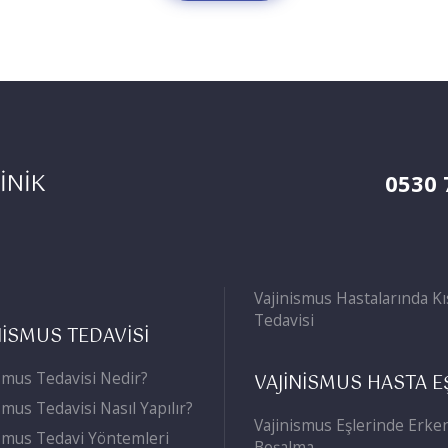
İNİK
0530 
Vajinismus Hastalarında Kıs
Tedavisi
NİSMUS TEDAVİSİ
smus Tedavisi Nedir?
VAJİNİSMUS HASTA E
smus Tedavisi Nasıl Yapılır?
Vajinismus Eşlerinde Erke
ismus Tedavi Yöntemleri
Boşalma